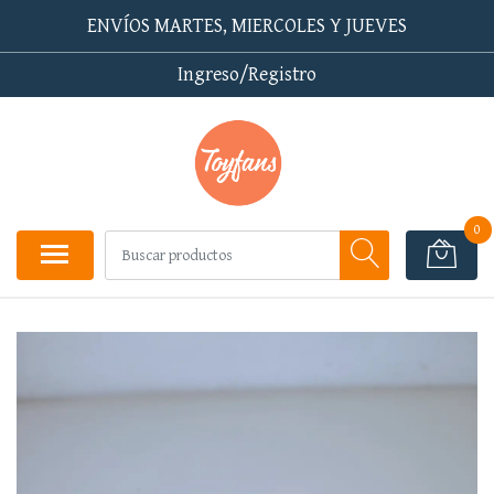
ENVÍOS MARTES, MIERCOLES Y JUEVES
Ingreso/Registro
0