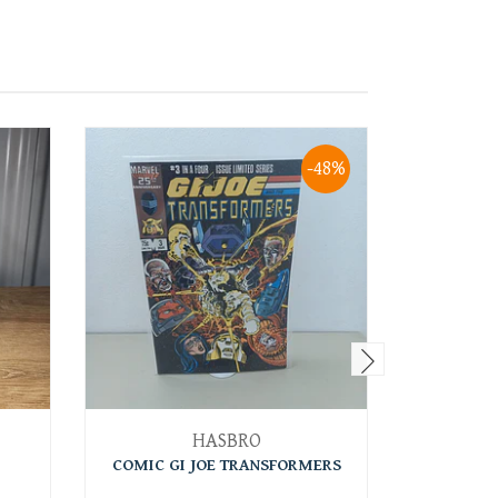
-48%
HASBRO
COMIC GI JOE TRANSFORMERS
COMIC T