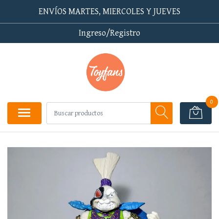
ENVÍOS MARTES, MIERCOLES Y JUEVES
Ingreso/Registro
0