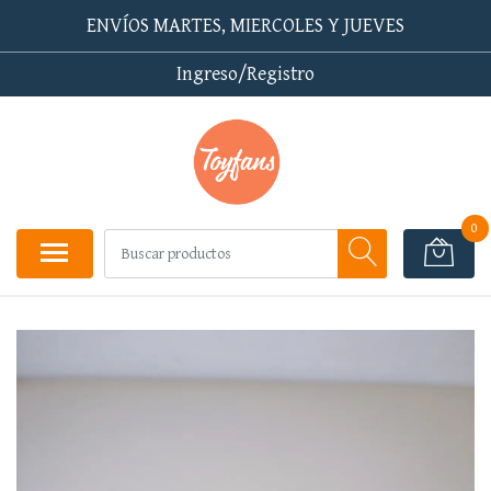
ENVÍOS MARTES, MIERCOLES Y JUEVES
Ingreso/Registro
0