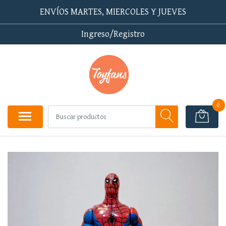
ENVÍOS MARTES, MIERCOLES Y JUEVES
Ingreso/Registro
0