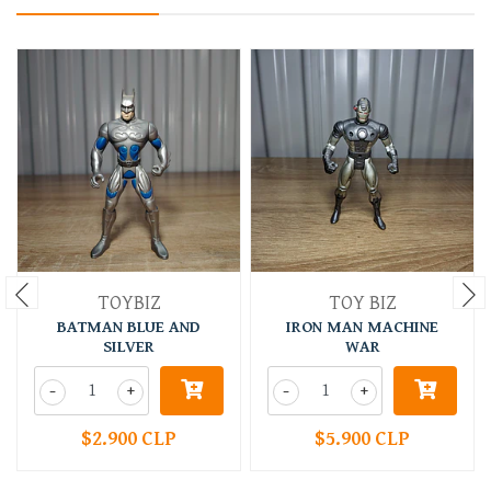
TOYBIZ
TOY BIZ
BATMAN BLUE AND
IRON MAN MACHINE
SILVER
WAR
-
+
-
+
$2.900 CLP
$5.900 CLP