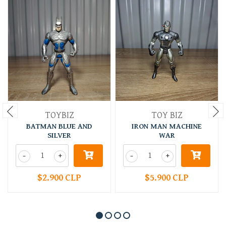
TOYBIZ
TOY BIZ
BATMAN BLUE AND
IRON MAN MACHINE
SILVER
WAR
-
+
-
+
$2.900 CLP
$5.900 CLP