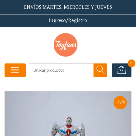
ENVÍOS MARTES, MIERCOLES Y JUEVES
Ingreso/Registro
0
-37%