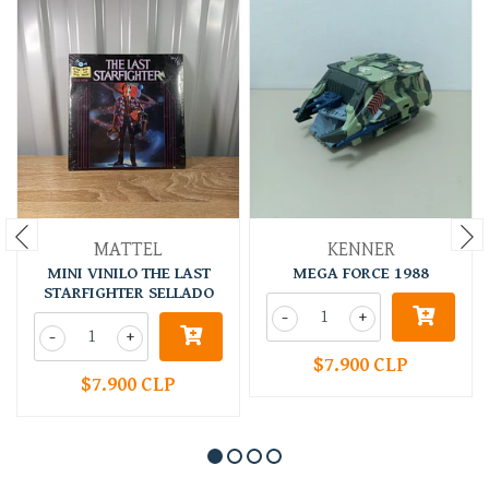
MATTEL
KENNER
MINI VINILO THE LAST
MEGA FORCE 1988
STARFIGHTER SELLADO
-
+
-
+
$7.900 CLP
$7.900 CLP