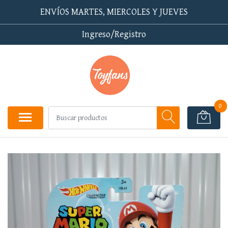
ENVÍOS MARTES, MIERCOLES Y JUEVES
Ingreso/Registro
0