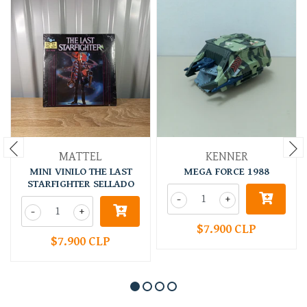
MATTEL
KENNER
MINI VINILO THE LAST
MEGA FORCE 1988
STARFIGHTER SELLADO
-
+
-
+
$7.900 CLP
$7.900 CLP