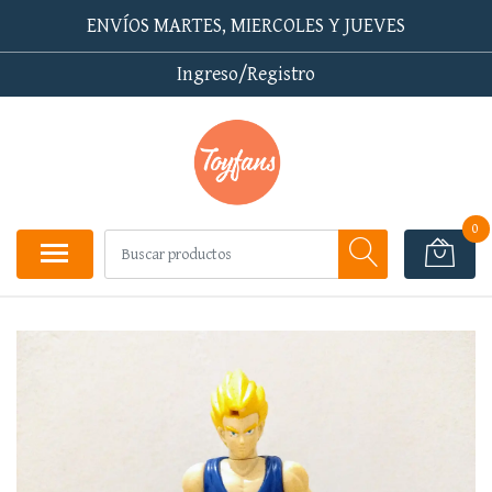
ENVÍOS MARTES, MIERCOLES Y JUEVES
Ingreso/Registro
0