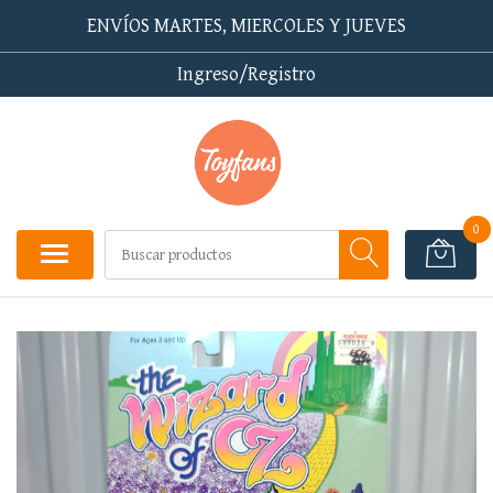
ENVÍOS MARTES, MIERCOLES Y JUEVES
Ingreso/Registro
0