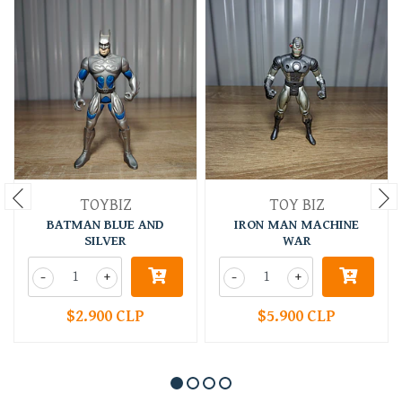
TOYBIZ
TOY BIZ
BATMAN BLUE AND
IRON MAN MACHINE
SILVER
WAR
-
+
-
+
$2.900 CLP
$5.900 CLP