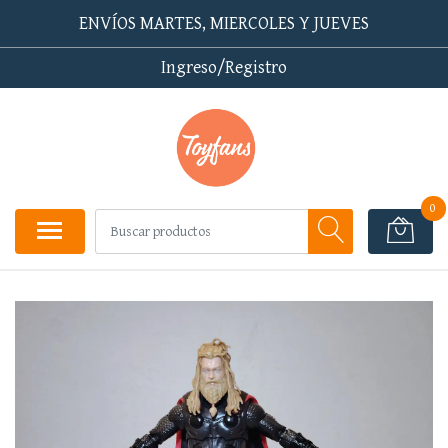
ENVÍOS MARTES, MIERCOLES Y JUEVES
Ingreso/Registro
0