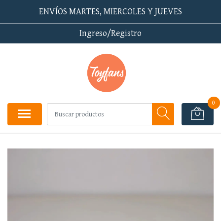
ENVÍOS MARTES, MIERCOLES Y JUEVES
Ingreso/Registro
0