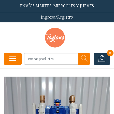
ENVÍOS MARTES, MIERCOLES Y JUEVES
Ingreso/Registro
0