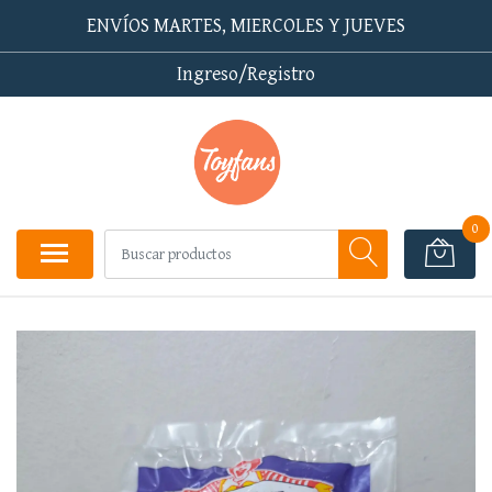
ENVÍOS MARTES, MIERCOLES Y JUEVES
Ingreso/Registro
0