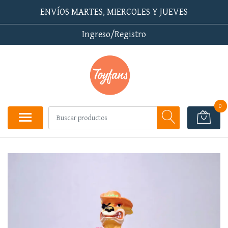
ENVÍOS MARTES, MIERCOLES Y JUEVES
Ingreso/Registro
0