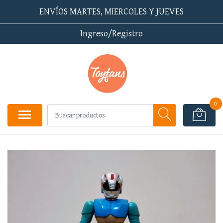
ENVÍOS MARTES, MIERCOLES Y JUEVES
Ingreso/Registro
0