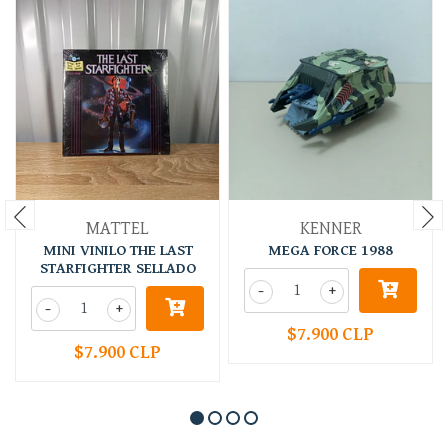
MATTEL
KENNER
MINI VINILO THE LAST
MEGA FORCE 1988
STARFIGHTER SELLADO
-
+
-
+
$7.900 CLP
$7.900 CLP