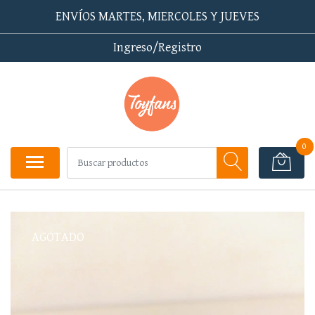
ENVÍOS MARTES, MIERCOLES Y JUEVES
Ingreso/Registro
0
AGOTADO