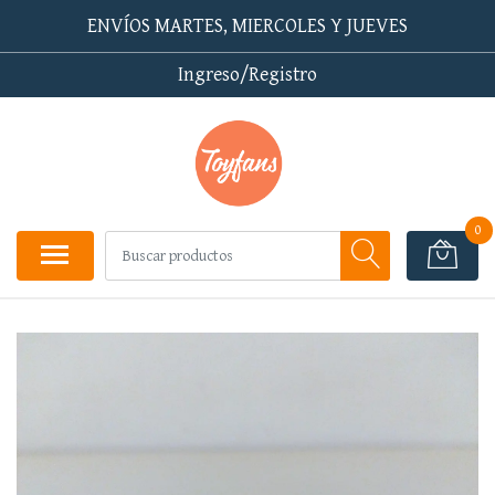
ENVÍOS MARTES, MIERCOLES Y JUEVES
Ingreso/Registro
0