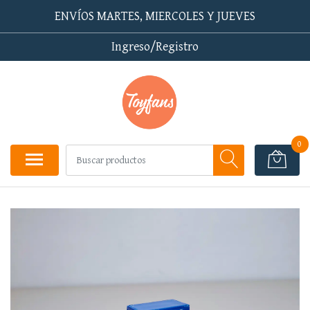
ENVÍOS MARTES, MIERCOLES Y JUEVES
Ingreso/Registro
0