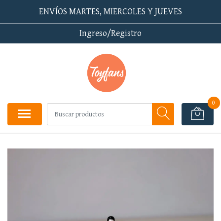
ENVÍOS MARTES, MIERCOLES Y JUEVES
Ingreso/Registro
0