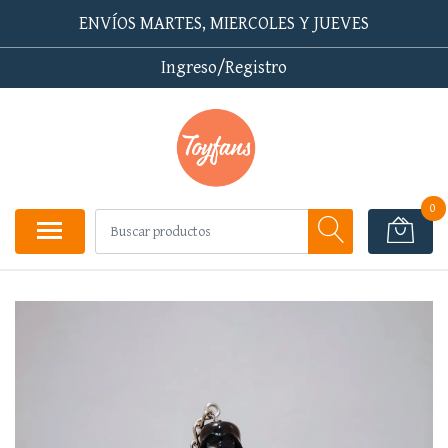
ENVÍOS MARTES, MIERCOLES Y JUEVES
Ingreso/Registro
0