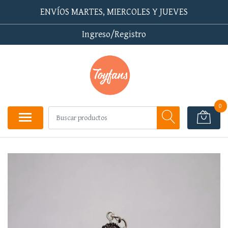
ENVÍOS MARTES, MIERCOLES Y JUEVES
Ingreso/Registro
0