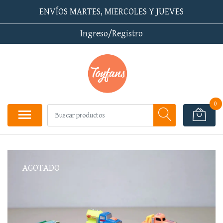
ENVÍOS MARTES, MIERCOLES Y JUEVES
Ingreso/Registro
0
AGOTADO