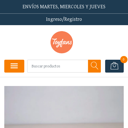
ENVÍOS MARTES, MIERCOLES Y JUEVES
Ingreso/Registro
0