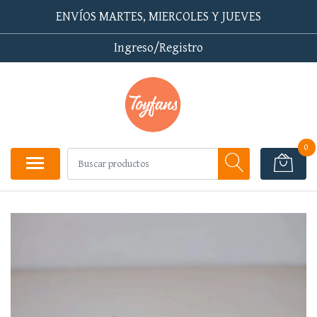
ENVÍOS MARTES, MIERCOLES Y JUEVES
Ingreso/Registro
0