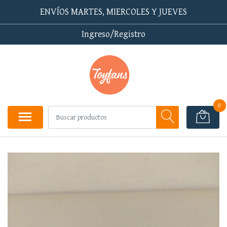
ENVÍOS MARTES, MIERCOLES Y JUEVES
Ingreso/Registro
0