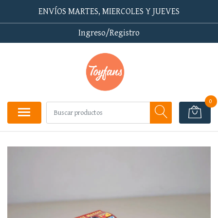
ENVÍOS MARTES, MIERCOLES Y JUEVES
Ingreso/Registro
0