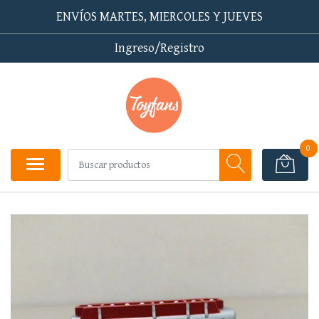
ENVÍOS MARTES, MIERCOLES Y JUEVES
Ingreso/Registro
0