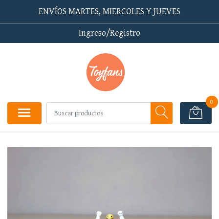
ENVÍOS MARTES, MIERCOLES Y JUEVES
Ingreso/Registro
0