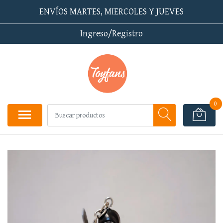
ENVÍOS MARTES, MIERCOLES Y JUEVES
Ingreso/Registro
0