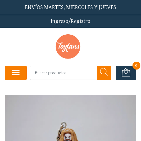
ENVÍOS MARTES, MIERCOLES Y JUEVES
Ingreso/Registro
0