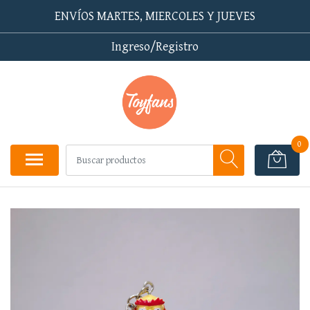
ENVÍOS MARTES, MIERCOLES Y JUEVES
Ingreso/Registro
0