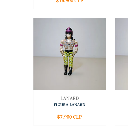
$16.900 CLP
-
+
-
LANARD
FIGURA LANARD
$7.900 CLP
-
+
-