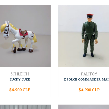
SCHLEICH
PALITOY
LUCKY LUKE
Z FORCE COMMANDER MAIL
$6.900 CLP
$4.900 CLP
+
-
+