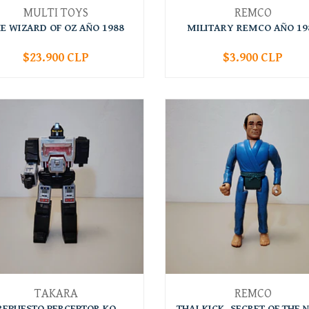
MULTI TOYS
REMCO
E WIZARD OF OZ AÑO 1988
MILITARY REMCO AÑO 19
$23.900 CLP
$3.900 CLP
+
-
+
TAKARA
REMCO
REPUESTO PERCEPTOR KO
THAI KICK, SECRET OF THE N