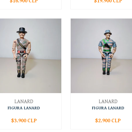
$16.900 CLP
$19.900 CLP
+
-
+
LANARD
LANARD
FIGURA LANARD
FIGURA LANARD
$3.900 CLP
$2.900 CLP
+
-
+