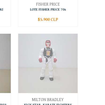
FISHER PRICE
82
LOTE FISHER PRICE 70s
$5.900 CLP
-
+
MILTON BRADLEY
INJA
KICK STAR, KARATE FIGHTERS