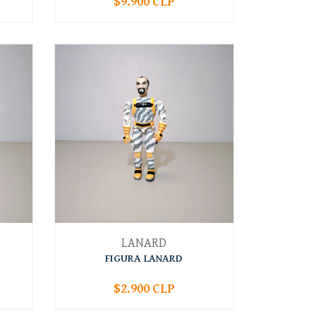
$9.900 CLP
-
+
LANARD
FIGURA LANARD
$2.900 CLP
-
+