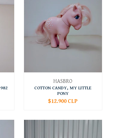
HASBRO
982
COTTON CANDY, MY LITTLE
PONY
$12.900 CLP
-
+