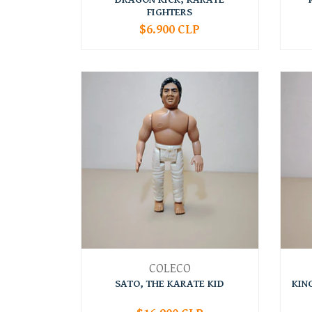
FIGHTERS
$6.900 CLP
AGOTADO
-
COLECO
SATO, THE KARATE KID
KIN