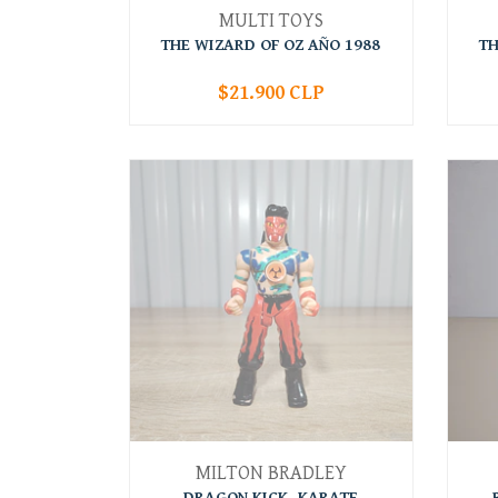
MULTI TOYS
THE WIZARD OF OZ AÑO 1988
TH
$21.900 CLP
-
+
-
MILTON BRADLEY
DRAGON KICK, KARATE