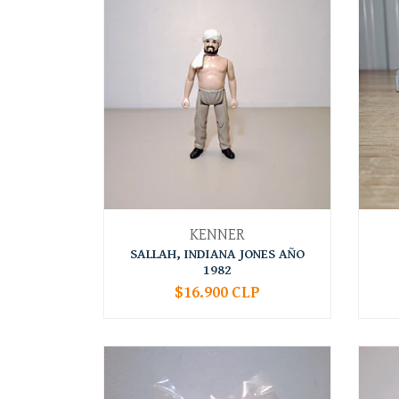
KENNER
SALLAH, INDIANA JONES AÑO
1982
$16.900 CLP
-
+
-