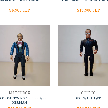
$8.900 CLP
$13.900 CLP
+
-
+
MATCHBOX
COLECO
G OF CARTOONSPEE, PEE WEE
GRL WARHAWK
HERMAN